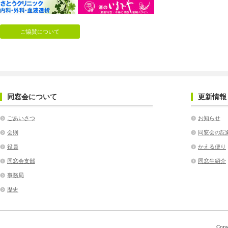
ご協賛について
同窓会について
更新情報
ごあいさつ
お知らせ
会則
同窓会の記
役員
かえる便り
同窓会支部
同窓生紹介
事務局
歴史
Copy