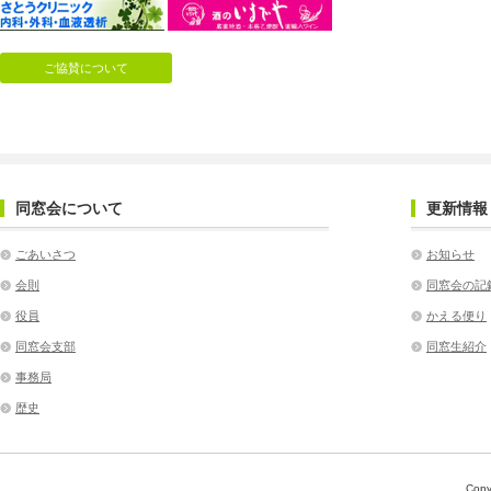
ご協賛について
同窓会について
更新情報
ごあいさつ
お知らせ
会則
同窓会の記
役員
かえる便り
同窓会支部
同窓生紹介
事務局
歴史
Copy