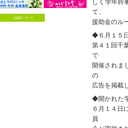
しく学年幹
て、
ご協賛について
援助金のル
◆６月１５
第４１回千
で
開催されま
の
広告を掲載
◆開かれた
６月１４日
員