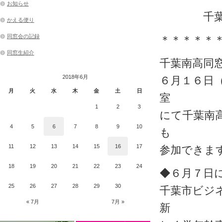
お知らせ
千葉南高
かえる便り
同窓会の記録
＊＊＊＊＊
同窓生紹介
千葉南高同
2018年6月
６月１６日
月
火
水
木
金
土
日
室
1
2
3
にて千葉南
4
5
6
7
8
9
10
も
11
12
13
14
15
16
17
参加できま
18
19
20
21
22
23
24
◆６月７日
25
26
27
28
29
30
千葉市ビジ
« 7月
7月 »
新