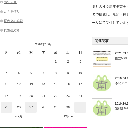
お知らせ
６月の４０周年事業実
かえる便り
者で構成し、規約・役
同窓会の記録
ールにて受付していま
同窓生紹介
関連記事
2010年10月
月
火
水
木
金
土
日
2021.09.
創立50
1
2
3
4
5
6
7
8
9
10
2019.06.
令和元年
11
12
13
14
15
16
17
18
19
20
21
22
23
24
2019.10.
25
26
27
28
29
30
31
第6期 
« 9月
12月 »